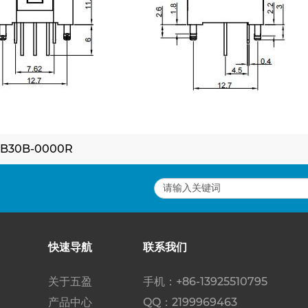
B30B-0000R
快速导航
联系我们
关于五盈
手机：+86-13925510795
产品中心
QQ：2199969463