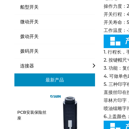
操作力度：25
船型开关
开关行程：4.
微动开关
开关寿命：50
工作温度：-2
拨动开关
拨码开关
1. 行程长
2. 按键帽尺寸
连接器
3. 功能：
4. 可做
最新产品
5. 三种印
直接丝印在
菲林片印字
喷油镭雕字
PCB安装保险丝
6.上盖颜
座