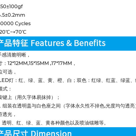
0±100gf
5±0.2mm
000 Cycles
0℃~+70℃
，手感清脆明晰，
：12*12MM,15*15MM ,17*17MM，
复位可选，
单色LED灯：红、绿、蓝、黄、橙、白；双色：红绿、红蓝、绿蓝
字模式：
按键上（用久字体易抹掉）；
，组装在透明盖与白色座之间（字体永久性不掉色,光度均匀透亮
符透光，
色：透明、红、绿、蓝、黄各种颜色以及喷油镭雕等。