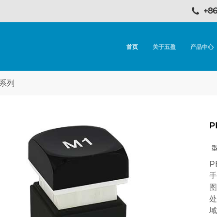
+86
首页
关于五盈
产品中心
 系列
P
型
P
手
图
处
域