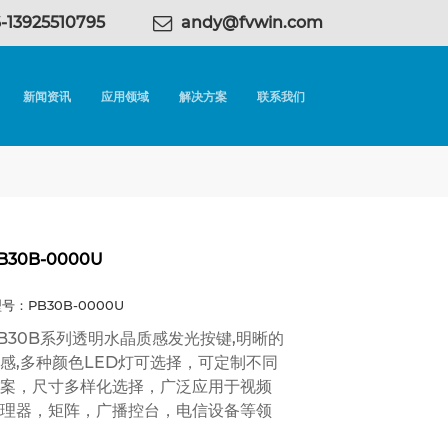
-13925510795
andy@fvwin.com
新闻资讯
应用领域
解决方案
联系我们
B30B-0000U
号：PB30B-0000U
B30B系列透明水晶质感发光按键,明晰的
感,多种颜色LED灯可选择，可定制不同
案，尺寸多样化选择，广泛应用于视频
理器，矩阵，广播控台，电信设备等领